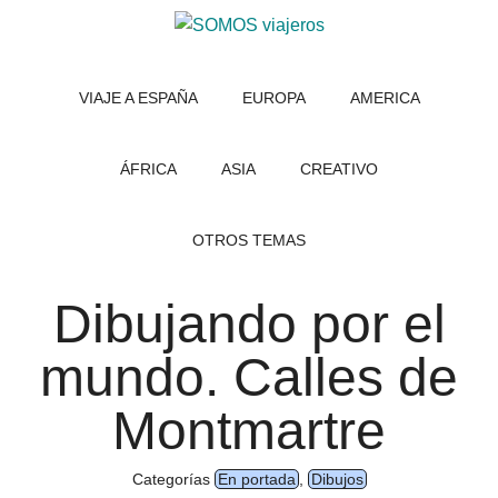
Saltar
Saltar
al
al
SOMOS
Viajar
contenido
pie
con
VIAJE A ESPAÑA
EUROPA
AMERICA
viajeros
principal
de
niños.
página
Qué
ver
ÁFRICA
ASIA
CREATIVO
en
tus
OTROS TEMAS
viajes,
dibujos
Dibujando por el
y
consejos
mundo. Calles de
útiles
Montmartre
Categorías
En portada
,
Dibujos