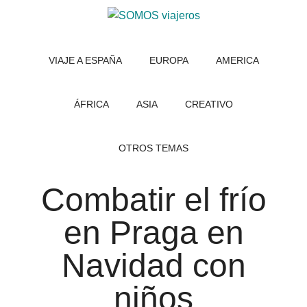
Saltar
Saltar
al
al
SOMOS
Viajar
contenido
pie
con
VIAJE A ESPAÑA
EUROPA
AMERICA
viajeros
principal
de
niños.
página
Qué
ver
ÁFRICA
ASIA
CREATIVO
en
tus
OTROS TEMAS
viajes,
dibujos
Combatir el frío
y
consejos
en Praga en
útiles
Navidad con
niños