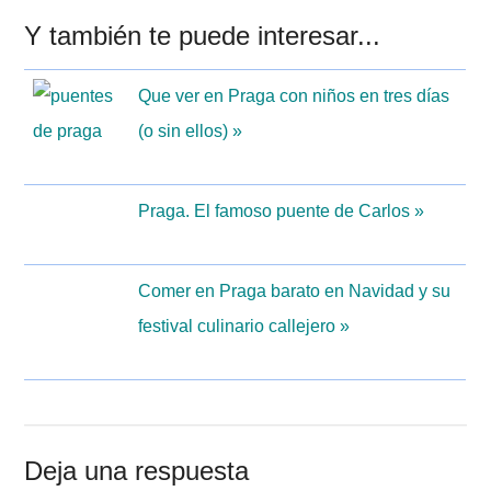
Interacciones
Y también te puede interesar...
con
Que ver en Praga con niños en tres días
los
(o sin ellos) »
lectores
Praga. El famoso puente de Carlos »
Comer en Praga barato en Navidad y su
festival culinario callejero »
Deja una respuesta