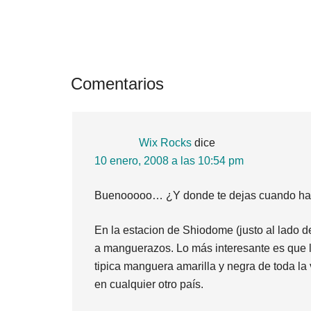
Interacciones
Comentarios
con
los
Wix Rocks
dice
lectores
10 enero, 2008 a las 10:54 pm
Buenooooo… ¿Y donde te dejas cuando hay al
En la estacion de Shiodome (justo al lado d
a manguerazos. Lo más interesante es que l
tipica manguera amarilla y negra de toda la
en cualquier otro país.