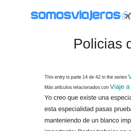
Saltar
Saltar
al
al
contenido
pie
principal
de
SOMOS
página
Viajar
Policias
con
viajeros
niños.
Qué
ver
en
V
This entry is parte 14 de 42 in the series
tus
Viaje a
Más artículos relacionados con
viajes,
dibujos
Yo creo que existe una especi
y
esta especialidad pasas prueb
consejos
útiles
manteniendo de un blanco impol