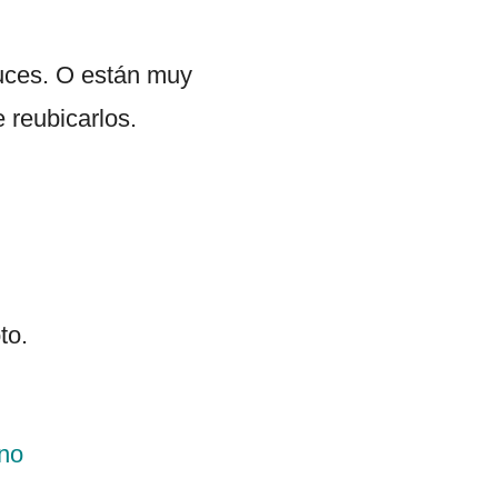
ruces. O están muy
 reubicarlos.
to.
 no