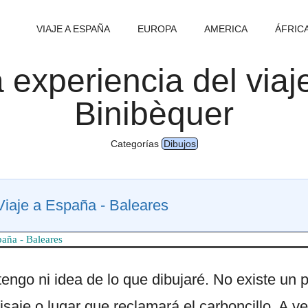
VIAJE A ESPAÑA
EUROPA
AMERICA
ÁFRIC
 experiencia del via
Binibèquer
Categorías
Dibujos
Viaje a España - Baleares
paña - Baleares
ngo ni idea de lo que dibujaré. No existe un p
saje o lugar que reclamará el carboncillo. A v