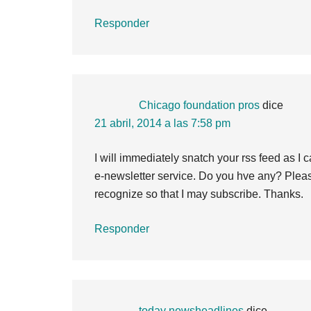
Responder
Chicago foundation pros
dice
21 abril, 2014 a las 7:58 pm
I will immediately snatch your rss feed as I c
e-newsletter service. Do you hve any? Plea
recognize so that I may subscribe. Thanks.
Responder
today newsheadlines
dice