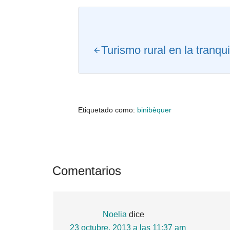
Turismo rural en la tranq
Etiquetado como:
binibèquer
Interacciones
Comentarios
con
los
Noelia
dice
lectores
23 octubre, 2013 a las 11:37 am