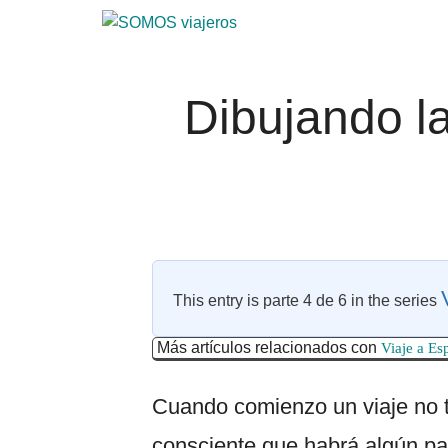
Saltar
Saltar
al
al
SOMOS
Viajar
contenido
pie
con
viajeros
principal
de
Dibujando la
niños.
página
Qué
ver
en
tus
viajes,
dibujos
y
This entry is parte 4 de 6 in the series
consejos
útiles
Más artículos relacionados con
Viaje a Es
Cuando comienzo un viaje no te
consciente que habrá algún pai