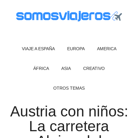
Saltar
Saltar
al
al
contenido
pie
principal
de
SOMOS
página
Viajar
con
VIAJE A ESPAÑA
EUROPA
AMERICA
viajeros
niños.
Qué
ver
ÁFRICA
ASIA
CREATIVO
en
tus
OTROS TEMAS
viajes,
dibujos
Austria con niños:
y
consejos
La carretera
útiles