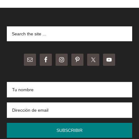
Footer
Search
the
site
...