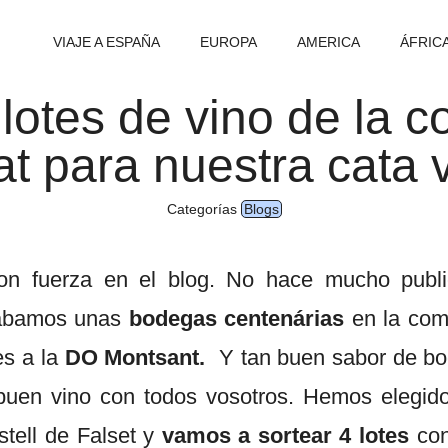
VIAJE A ESPAÑA
EUROPA
AMERICA
ÁFRIC
lotes de vino de la 
at para nuestra cata v
Categorías
Blogs
on fuerza en el blog. No hace mucho publ
tábamos unas
bodegas centenárias
en la com
s a la
DO Montsant.
Y tan buen sabor de boc
buen vino con todos vosotros. Hemos elegid
tell de Falset y
vamos a sortear 4 lotes
con