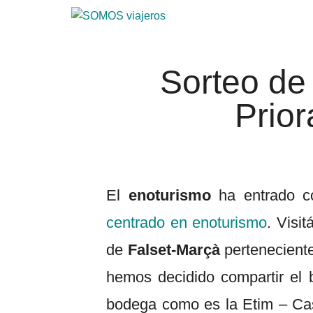
Saltar
Saltar
al
al
SOMOS
Viajar
contenido
pie
con
viajeros
principal
de
Sorteo de 
niños.
página
Qué
Prior
ver
en
tus
viajes,
dibujos
El
enoturismo
ha entrado c
y
consejos
centrado en enoturismo
. Visi
útiles
de
Falset-Marçà
perteneciente
hemos decidido compartir el 
bodega como es la Etim – Cas