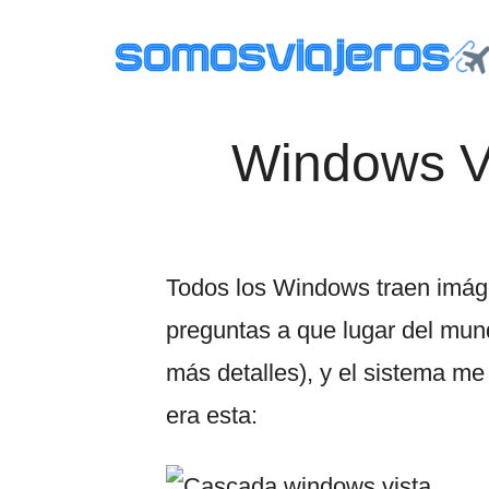
Saltar
Saltar
al
al
contenido
pie
principal
de
SOMOS
página
Viajar
Windows Vi
con
viajeros
niños.
Qué
ver
en
Todos los Windows traen imáge
tus
preguntas a que lugar del mun
viajes,
dibujos
más detalles), y el sistema me 
y
era esta:
consejos
útiles