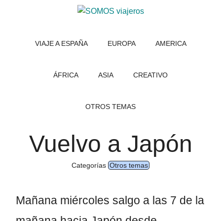
Saltar
Saltar
al
al
SOMOS
Viajar
contenido
pie
con
VIAJE A ESPAÑA
EUROPA
AMERICA
viajeros
principal
de
niños.
página
Qué
ver
ÁFRICA
ASIA
CREATIVO
en
tus
OTROS TEMAS
viajes,
dibujos
Vuelvo a Japón
y
consejos
útiles
Categorías
Otros temas
Mañana miércoles salgo a las 7 de la
mañana hacia Japón desde